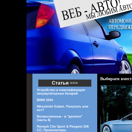
Выбираем вместе
Статьи
>>>
Устройство и классификация
аккумуляторных батарей
BMW 320d
Mitsubishi Galant. Покупать или
нет?
Великолепные - в "десятке"
(часть 8)
Renault Clio Sport & Peugeot 206
CC: Провокаторы