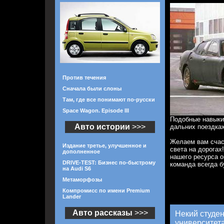
Против течения
Сначала были слоны
Там, где все понимают по-русски
Space Wagon. Episode III
Подобные навыки
Авто истории
>>>
дальних поездках
Желаем вам счаст
Издание третье, улучшенное и
света на дорогах
дополненное
нашего ресурса о
DRIVE-TEST: Бизнес по-быстрому
команда всегда б
на Audi S6
Метаморфозы
Компромисс по имени Premium
Lander
Авто рассказы
>>>
Некий студен
университета