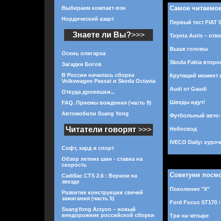
Самое читаемо
Выбираем компакт-вэн
Нордический азарт
Первый тест FIAT 
Знаете ли Вы?
>>>
Toyota Auris – отв
Выше головы
Осень олигарха
Skoda Fabia второ
Загадки Богов
В России началась сборка
Крутящий момент 
Volkswagen Passat и Skoda Octavia
Audi от Gaudi
Откуда дровишки...
Шведы идут!
FAQ. Приемы вождения (часть 9)
Автомобили Ssang Yong
Футбольный авто
Читатели говорят
>>>
Небосвод
IVECO Daily: куро
Софт, хард и спорт
Обзор летних шин - ставка на
скорость
Советуем посм
Cadillac CTS 2.6 : Верхом на
звезде
Поколение "Х"
Развитие конструкции свечей
зажигания (часть 5)
Ford Focus ST170 
SsangYong Actyon – новый
внедорожник российской сборки
Три на четыре