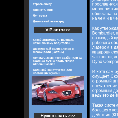
прославился 
Угроза снизу
мероприятия
Audi от Gaudi
общества на 
Луч света
на чем и в че
Дизельный авангард
Как утвержд
VIP авто
>>>
Bombardier, 
на каждый к
Какой автомобиль выбрать
рабочего объ
начинающему водителю?
лидером в д
Шестисотый великолепен в
квадроциклов
любой роли (часть 5)
частности, 
Almera Classic, тест драйв: или за
сколько лучше брать Nissan
Dyno Compari
Almera Classic?
Большой конструктор для
И хотя сам р
настоящих мужчин
смущает. Ско
огромный шт
впечатление 
огромным до
ведь это дейс
Такая систем
большего ко
действия (КП
Нужно знать
>>>