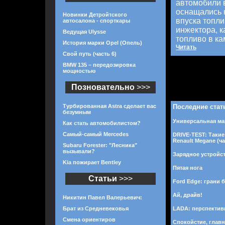
автомобили 
оснащались 
Новинки Детройтского
впуска топли
автосалона - спорткары
инжектора, 
Ведущая Ulysse
топливо в ка
История марки Opel (Опель)
Читать
Свой путь (часть 6)
BMW 135 – передозировка
мощностью
Позновательно
>>>
Турбированная Astra сделает вас
Последние стат
безумным
Универсальная маш
Как стать автомобилистом?
Самый-самый Mercedes
DRIVE-TEST: Такие
Renault Megane (ча
Subaru Forester: "Лесника"
вызывали?
Зарядное устройст
Kia пожирает Bentley
Пятая нога
Статьи
>>>
Ford Edge: грани б
Ай, драйв!
Никитин Павел Валерьевич:
Брат из Средневековья
LADA: перспектив
Смена ориентиров
Спокойстие, главн