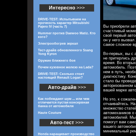
Интересно
>>>
DRIVE-TEST: Испытываем на
прочность характер Mitsubishi
Вы приобрели ав
Pajero IV (часть 7)
счастливый моме
Hummer против Daewoo Matiz. Кто
свой первый авто
кого?
он у него вызвал
Электрообогрев зеркал
самое сложное в
Тест-драйв обновленного Ssang
Во-первых, вы с 
Yong Kyron
не притерлись дру
Оружие ближнего боя
время. Во вторых
автомобиль. Поэт
Почем кузовное железо на Lada?
нем в путь, необ
DRIVE-TEST: Сколько стоит
диагностику. Кон
настоящий Renault Logan?
стало бы проведе
авторизованном 
Авто-драйв
>>>
вашей марке авт
Как побеждают шум ... или чем
Но это, к сожале
отличается пустая консервная
отчаивайтесь. На
банка от автомобиля
множество стате
автомехаников о
Haute Couture
автомобилей. Мы 
помогут вам сам
Авто-тест
>>>
вашего автомобил
минимальный рем
Honda наращивает производство