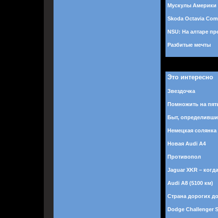
Мускулы Америки
Skoda Octavia Com
NSU: На алтаре пр
Разбитые мечты
Это интересно
Звездочка
Помножить на пят
Быт, определивши
Немецкая солянка
Новая Audi A4
Противопол
Jaguar XKR – когд
Audi A8 (5100 км)
Страна дорогих д
Dodge Challenger 