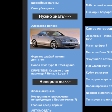
Шоссейные вагоны
MAN: новый и кла
Сила убеждения
Еще один бездоро
Нужно знать
>>>
Александр Волков:
Самое интерес
Эксклюзив – Honda
EVO
Магия цифры 7
Mercedes-Benz SL
Форсаж: слабый тюнинг
"Паутина" в авто
двигателя
Honda Civic Type R : тест-драйв
Fiat Grande Punto
DRIVE-TEST: Сколько стоит
Кубок разыгран
настоящий Renault Logan?
Тестируем и крити
Невероятно
>>>
Новая «трешка» о
Железная крыша
Neoplan Starliner:
Невероятные приключения
петербуржцев в Европе (часть 7)
Тестируем странны
Главная среди первых
АВТОМОДЕЛЬ