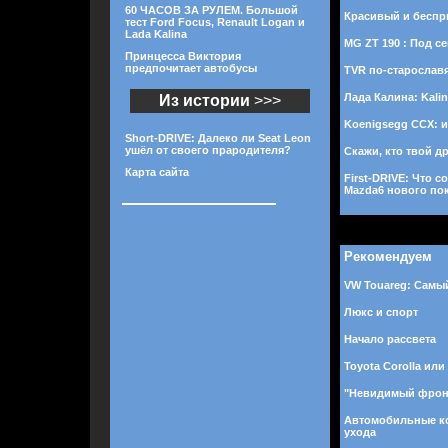
60 ЧАСОВ ЗА РУЛЕМ. Большой
Красивый и бесп
тест Ford Focus, Renault Logan и
Lada Kalina
MG ZT 190 : Под с
Принцесса Виктория
предпочитает автобусы
TVR по-старослав
Лада Калина: Kali
Из истории
>>>
Koenigsegg CCX: 
Short-DRIVE: Далеко ли Seat Leon
ушёл от своего прародителя?
Скажи, кто твой дру
Карта сайта
First-DRIVE: Что 
Mazda6 нового по
Рекомендуем
VW Touareg: Самы
Люкс и спорт
Начало рассвета
Toyota Corolla или
"Невидимый фрон
Автомобильные к
ухода