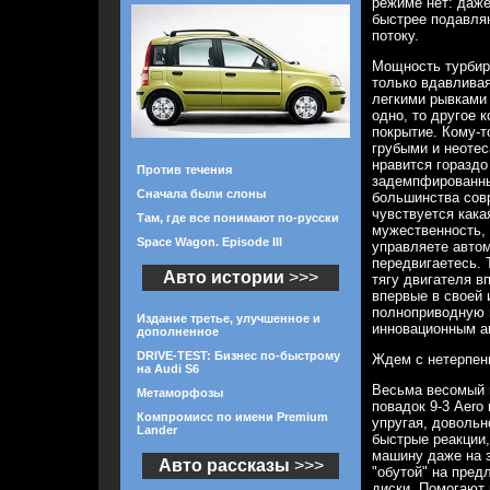
режиме нет: даже
быстрее подавля
потоку.
Мощность турбиро
только вдавливая
легкими рывками 
одно, то другое 
покрытие. Кому-
грубыми и неотес
нравится гораздо
Против течения
задемпфированны
Сначала были слоны
большинства сов
чувствуется кака
Там, где все понимают по-русски
мужественность, 
Space Wagon. Episode III
управляете автом
передвигаетесь. 
Авто истории
>>>
тягу двигателя в
впервые в своей
полноприводную 
Издание третье, улучшенное и
инновационным 
дополненное
DRIVE-TEST: Бизнес по-быстрому
Ждем с нетерпен
на Audi S6
Весьма весомый 
Метаморфозы
повадок 9-3 Aero
Компромисс по имени Premium
упругая, доволь
Lander
быстрые реакции,
машину даже на зи
Авто рассказы
>>>
"обутой" на пред
диски. Помогают