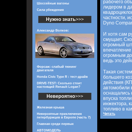
рабочего объ
Шоссейные вагоны
лидером в д
Сила убеждения
квадроциклов
частности, 
Нужно знать
>>>
Dyno Compari
Александр Волков:
И хотя сам р
смущает. Ско
огромный шт
впечатление 
огромным до
ведь это дейс
Форсаж: слабый тюнинг
двигателя
Такая систем
большего ко
Honda Civic Type R : тест-драйв
действия (КП
DRIVE-TEST: Сколько стоит
настоящий Renault Logan?
автомобили 
оснащались 
Невероятно
>>>
впуска топли
инжектора, 
Железная крыша
топливо в ка
Читать
Невероятные приключения
петербуржцев в Европе (часть 7)
Главная среди первых
АВТОМОДЕЛЬ