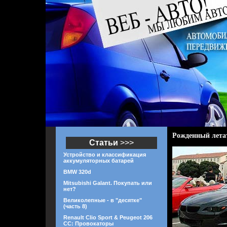
Рожденный летат
Статьи
>>>
Устройство и классификация
аккумуляторных батарей
BMW 320d
Mitsubishi Galant. Покупать или
нет?
Великолепные - в "десятке"
(часть 8)
Renault Clio Sport & Peugeot 206
CC: Провокаторы