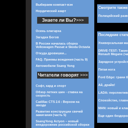
Выбираем компакт-вэн
Смотрите также
Нордический азарт
Полицейский разв
Знаете ли Вы?
>>>
Осень олигарха
Последние стат
Загадки Богов
Универсальная маш
В России началась сборка
Volkswagen Passat и Skoda Octavia
DRIVE-TEST: Такие
Откуда дровишки...
Renault Megane (ча
FAQ. Приемы вождения (часть 9)
Зарядное устройст
Автомобили Ssang Yong
Пятая нога
Читатели говорят
>>>
Ford Edge: грани б
Ай, драйв!
Софт, хард и спорт
Обзор летних шин - ставка на
LADA: перспектив
скорость
Спокойстие, главн
Cadillac CTS 2.6 : Верхом на
звезде
MAN: новый и кла
Развитие конструкции свечей
зажигания (часть 5)
Еще один бездоро
SsangYong Actyon – новый
внедорожник российской сборки