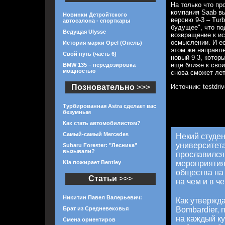
На только что п
компания Saab в
Новинки Детройтского
версию 9-3 – Tur
автосалона - спорткары
будущее", что по
Ведущая Ulysse
возвращение к и
осмыслении. И е
История марки Opel (Опель)
этом же направл
Свой путь (часть 6)
новый 9 3, котор
еще ближе к сво
BMW 135 – передозировка
мощностью
снова сможет лет
Позновательно
>>>
Источник: testdriv
Турбированная Astra сделает вас
безумным
Как стать автомобилистом?
Самый-самый Mercedes
Некий студен
университета
Subaru Forester: "Лесника"
вызывали?
прославился 
Kia пожирает Bentley
мероприятия
общества на 
Статьи
>>>
на чем и в че
Никитин Павел Валерьевич:
Как утвержд
Брат из Средневековья
Bombardier, 
на каждый к
Смена ориентиров