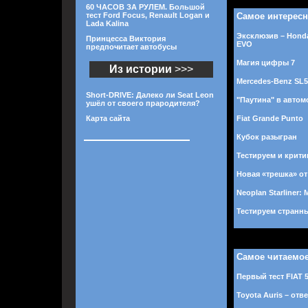
60 ЧАСОВ ЗА РУЛЕМ. Большой
тест Ford Focus, Renault Logan и
Самое интерес
Lada Kalina
Эксклюзив – Honda
Принцесса Виктория
EVO
предпочитает автобусы
Магия цифры 7
Из истории
>>>
Mercedes-Benz SL
Short-DRIVE: Далеко ли Seat Leon
"Паутина" в авто
ушёл от своего прародителя?
Карта сайта
Fiat Grande Punto
Кубок разыгран
Тестируем и крити
Новая «трешка» о
Neoplan Starliner:
Тестируем странны
Самое читаемо
Первый тест FIAT 
Toyota Auris – отв