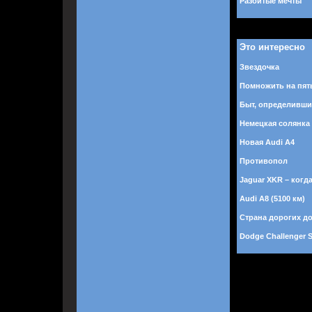
Разбитые мечты
Это интересно
Звездочка
Помножить на пят
Быт, определивши
Немецкая солянка
Новая Audi A4
Противопол
Jaguar XKR – когд
Audi A8 (5100 км)
Страна дорогих д
Dodge Challenger 