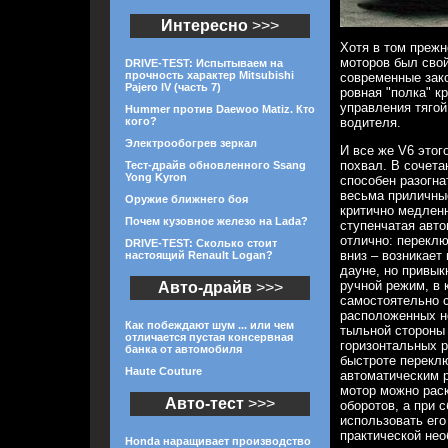
Интересно
>>>
Хотя в том прежн
моторов был сво
DRIVE-TEST: Испытываем на
прочность характер Mitsubishi
современные зак
Pajero IV (часть 7)
ровная "полка" к
управления тягой
Hummer против Daewoo Matiz. Кто
кого?
водителя.
Электрообогрев зеркал
И все же V6 этог
похвал. В сочета
Тест-драйв обновленного Ssang
Yong Kyron
способен разогна
весьма приличные
Оружие ближнего боя
критично медленн
Почем кузовное железо на Lada?
ступенчатая авто
отлично: переклю
DRIVE-TEST: Сколько стоит
вниз – возникает
настоящий Renault Logan?
дауне, но привык
ручной режим, в
Авто-драйв
>>>
самостоятельно 
расположенных н
Как побеждают шум ... или чем
тыльной стороны 
отличается пустая консервная
горизонтальных р
банка от автомобиля
быстроте перекл
Haute Couture
автоматическим р
мотор можно рас
Авто-тест
>>>
оборотов, а при 
использовать его
практической не
Honda наращивает производство