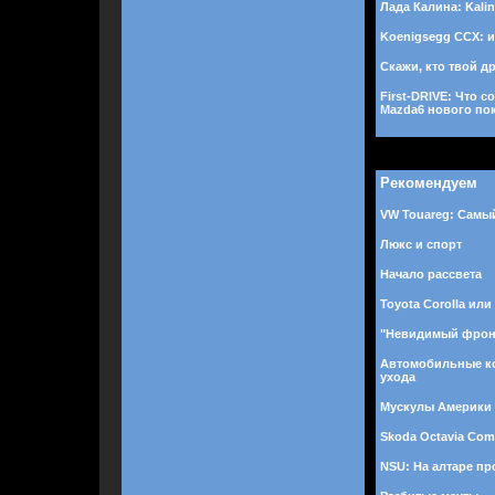
Лада Калина: Kali
Koenigsegg CCX: 
Скажи, кто твой дру
First-DRIVE: Что 
Mazda6 нового по
Рекомендуем
VW Touareg: Самы
Люкс и спорт
Начало рассвета
Toyota Corolla или
"Невидимый фрон
Автомобильные к
ухода
Мускулы Америки
Skoda Octavia Com
NSU: На алтаре пр