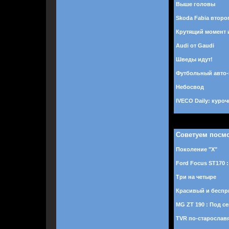
Выше головы
Skoda Fabia второ
Крутящий момент 
Audi от Gaudi
Шведы идут!
Футбольный авто
Небосвод
IVECO Daily: куро
Советуем посм
Поколение "Х"
Ford Focus ST170 
Три на четыре
Красивый и бесп
MG ZT 190 : Под с
TVR по-старослав