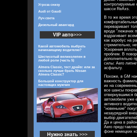
контролируемые 
Угроза снизу
шасси ReAxs.
Audi от Gaudi
В то же время эт
Луч света
комфортабельным
Дизельный авангард
переваривает тол
вроде "лежачих п
VIP авто
>>>
вздрагивает всем
как аэробус на р
стремительно, н
Какой автомобиль выбрать
Ускорения вплоть
начинающему водителю?
проблем. В повор
Шестисотый великолепен в
дополнительно п
любой роли (часть 5)
силы: Aero липн
Almera Classic, тест драйв: или за
асфальту.
сколько лучше брать Nissan
Almera Classic?
Похоже, в GM на
важность фамиль
Большой конструктор для
настоящих мужчин
их на современны
все шансы понра
отвернувшимся б
автомобиле уже е
активного водите
"новенькие" поку
незаурядной вне
выбор двигателей
Да и цена в райо
Aero представля
фоне немецких ко
Нужно знать
>>>