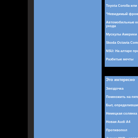
Toyota Corolla или
"Невидимый фрон
Автомобильные к
ухода
Мускулы Америки
Skoda Octavia Com
NSU: На алтаре пр
Разбитые мечты
Это интересно
Звездочка
Помножить на пят
Быт, определивши
Немецкая солянка
Новая Audi A4
Противопол