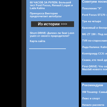
Советуем посм
60 ЧАСОВ ЗА РУЛЕМ. Большой
тест Ford Focus, Renault Logan и
Lada Kalina
Поколение "Х"
Принцесса Виктория
Ford Focus ST170 
предпочитает автобусы
Три на четыре
Из истории
>>>
Красивый и бесп
Short-DRIVE: Далеко ли Seat Leon
MG ZT 190 : Под с
ушёл от своего прародителя?
TVR по-старослав
Карта сайта
Лада Калина: Kali
Koenigsegg CCX: 
Скажи, кто твой дру
First-DRIVE: Что 
Mazda6 нового по
Рекомендуем
VW Touareg: Самы
Люкс и спорт
Начало рассвета