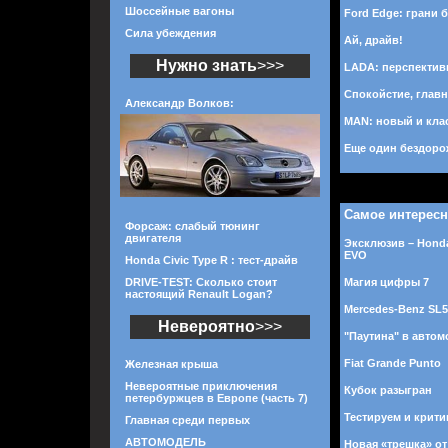
Шоссейные вагоны
Ford Edge: грани б
Сила убеждения
Ай, драйв!
Нужно знать
>>>
LADA: перспектив
Спокойстие, главн
Александр Волков:
MAN: новый и кла
Еще один бездоро
Самое интерес
Форсаж: слабый тюнинг
двигателя
Эксклюзив – Honda
EVO
Honda Civic Type R : тест-драйв
DRIVE-TEST: Сколько стоит
Магия цифры 7
настоящий Renault Logan?
Mercedes-Benz SL
Невероятно
>>>
"Паутина" в авто
Fiat Grande Punto
Железная крыша
Невероятные приключения
Кубок разыгран
петербуржцев в Европе (часть 7)
Тестируем и крити
Главная среди первых
АВТОМОДЕЛЬ
Новая «трешка» о