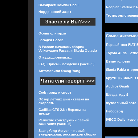
Выбираем компакт-вэн
Neoplan Starliner:
Нордический азарт
Тестируем странны
Знаете ли Вы?
>>>
Осень олигарха
Самое читаемо
Загадки Богов
Первый тест FIAT 
В России началась сборка
Volkswagen Passat и Skoda Octavia
Toyota Auris – отв
Откуда дровишки...
Выше головы
FAQ. Приемы вождения (часть 9)
Skoda Fabia второ
Автомобили Ssang Yong
Крутящий момент 
Читатели говорят
>>>
Audi от Gaudi
Софт, хард и спорт
Шведы идут!
Обзор летних шин - ставка на
скорость
Футбольный авто
Cadillac CTS 2.6 : Верхом на
Небосвод
звезде
IVECO Daily: куро
Развитие конструкции свечей
зажигания (часть 5)
SsangYong Actyon – новый
внедорожник российской сборки