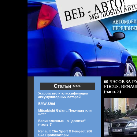
60 ЧАСОВ ЗА Р
Статьи
>>>
FOCUS, RENAU
(часть 3)
Устройство и классификация
аккумуляторных батарей
BMW 320d
Mitsubishi Galant. Покупать или
нет?
Великолепные - в "десятке"
(часть 8)
Renault Clio Sport & Peugeot 206
CC: Провокаторы