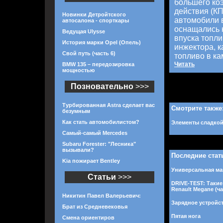
большего ко
действия (КП
Новинки Детройтского
автомобили 
автосалона - спорткары
оснащались 
Ведущая Ulysse
впуска топли
История марки Opel (Опель)
инжектора, 
Свой путь (часть 6)
топливо в ка
Читать
BMW 135 – передозировка
мощностью
Позновательно
>>>
Турбированная Astra сделает вас
Смотрите также
безумным
Как стать автомобилистом?
Элементы сладкой 
Самый-самый Mercedes
Subaru Forester: "Лесника"
вызывали?
Последние стат
Kia пожирает Bentley
Универсальная маш
Статьи
>>>
DRIVE-TEST: Такие
Renault Megane (ча
Никитин Павел Валерьевич:
Зарядное устройст
Брат из Средневековья
Пятая нога
Смена ориентиров