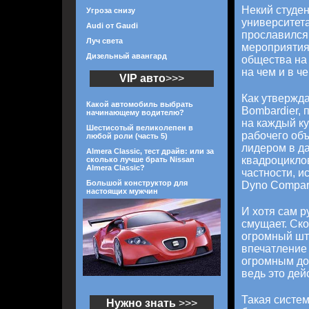
Некий студен
Угроза снизу
университета
Audi от Gaudi
прославился 
Луч света
мероприятия
Дизельный авангард
общества на 
на чем и в че
VIP авто
>>>
Как утвержд
Какой автомобиль выбрать
Bombardier, 
начинающему водителю?
на каждый к
Шестисотый великолепен в
рабочего объ
любой роли (часть 5)
лидером в д
Almera Classic, тест драйв: или за
квадроциклов
сколько лучше брать Nissan
Almera Classic?
частности, 
Большой конструктор для
Dyno Compari
настоящих мужчин
И хотя сам р
смущает. Ско
огромный шт
впечатление 
огромным до
ведь это дейс
Такая систем
Нужно знать
>>>