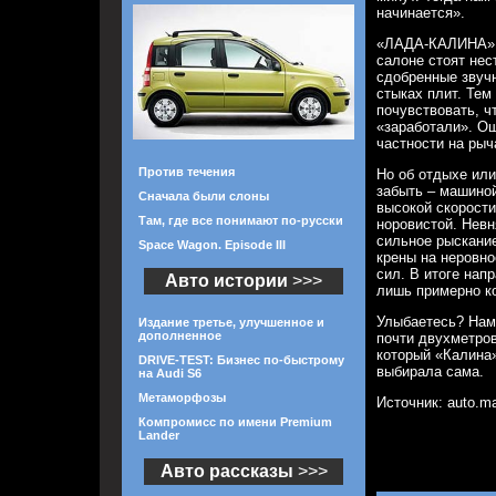
начинается».
«ЛАДА-КАЛИНА».
салоне стоят нес
сдобренные звуч
стыках плит. Тем
почувствовать, ч
«заработали». О
частности на рыч
Против течения
Но об отдыхе или
забыть – машиной
Сначала были слоны
высокой скорости
Там, где все понимают по-русски
норовистой. Невн
сильное рыскание
Space Wagon. Episode III
крены на неровно
сил. В итоге нап
Авто истории
>>>
лишь примерно к
Улыбаетесь? Нам 
Издание третье, улучшенное и
дополненное
почти двухметро
который «Калина
DRIVE-TEST: Бизнес по-быстрому
выбирала сама.
на Audi S6
Метаморфозы
Источник: auto.mai
Компромисс по имени Premium
Lander
Авто рассказы
>>>