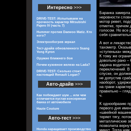
Интересно
>>>
Баранка замерла
неровности словн
DRIVE-TEST: Испытываем на
мотор ревет, по
прочность характер Mitsubishi
Pajero IV (часть 7)
отметке, причем
голосом. Но все 
Hummer против Daewoo Matiz. Кто
себя сравнитель
кого?
Электрообогрев зеркал
А вот и лекарств
тахометр. Оказыв
Тест-драйв обновленного Ssang
«ступенька» межд
Yong Kyron
К тому же ограни
Оружие ближнего боя
довольно рано – 
задача водителя
Почем кузовное железо на Lada?
переключений. В 
DRIVE-TEST: Сколько стоит
спуске, он долже
настоящий Renault Logan?
не допустив сраб
наоборот, удержи
Авто-драйв
>>>
на грани характе
правильно – гляд
Как побеждают шум ... или чем
ч.
отличается пустая консервная
банка от автомобиля
К однообразию пр
первого дня имен
Haute Couture
«швейной машинко
теряет тягу, пот
Авто-тест
>>>
металлические з
позволила вернут
Honda наращивает производство
минут. Тогда нам