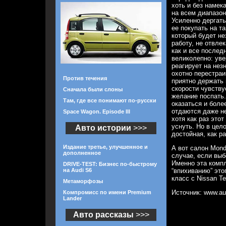
хоть и без намек
на всем диапазон
Усиленно дергать
ее покупать на т
который будет н
работу, не отвле
как и все последн
великолепно: уве
реагирует на нез
охотно перестраи
Против течения
приятно держать 
скорости чувству
Сначала были слоны
желание поспать.
Там, где все понимают по-русски
оказаться и более
отдаются даже н
Space Wagon. Episode III
хотя как раз это
уснуть. Но в цел
Авто истории
>>>
достойная, как ра
Издание третье, улучшенное и
А вот салон Mond
дополненное
случае, если выб
Именно эта компл
DRIVE-TEST: Бизнес по-быстрому
на Audi S6
“впихиванию” это
класс с Nissan Te
Метаморфозы
Источник: www.au
Компромисс по имени Premium
Lander
Авто рассказы
>>>