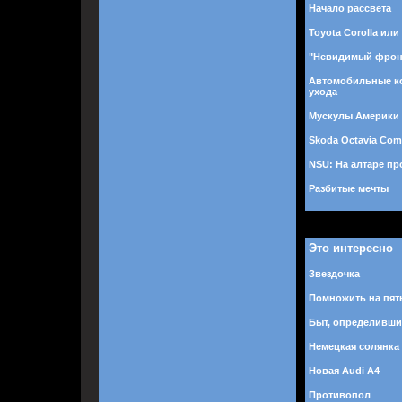
Начало рассвета
Toyota Corolla или
"Невидимый фрон
Автомобильные к
ухода
Мускулы Америки
Skoda Octavia Com
NSU: На алтаре пр
Разбитые мечты
Это интересно
Звездочка
Помножить на пят
Быт, определивши
Немецкая солянка
Новая Audi A4
Противопол