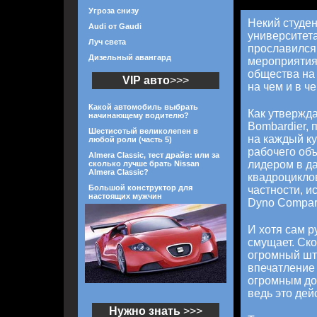
Угроза снизу
Некий студен
Audi от Gaudi
университета
Луч света
прославился 
Дизельный авангард
мероприятия
общества на 
VIP авто
>>>
на чем и в че
Какой автомобиль выбрать
Как утвержд
начинающему водителю?
Bombardier, 
Шестисотый великолепен в
на каждый к
любой роли (часть 5)
рабочего объ
Almera Classic, тест драйв: или за
лидером в д
сколько лучше брать Nissan
Almera Classic?
квадроциклов
Большой конструктор для
частности, 
настоящих мужчин
Dyno Compari
И хотя сам р
смущает. Ско
огромный шт
впечатление 
огромным до
ведь это дейс
Нужно знать
>>>