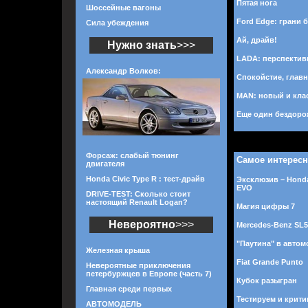
Пятая нога
Шоссейные вагоны
Ford Edge: грани б
Сила убеждения
Ай, драйв!
Нужно знать
>>>
LADA: перспектив
Александр Волков:
Спокойстие, главн
MAN: новый и кла
Еще один бездоро
Форсаж: слабый тюнинг
Самое интерес
двигателя
Honda Civic Type R : тест-драйв
Эксклюзив – Honda
EVO
DRIVE-TEST: Сколько стоит
настоящий Renault Logan?
Магия цифры 7
Невероятно
>>>
Mercedes-Benz SL
"Паутина" в авто
Железная крыша
Fiat Grande Punto
Невероятные приключения
петербуржцев в Европе (часть 7)
Кубок разыгран
Главная среди первых
Тестируем и крити
АВТОМОДЕЛЬ