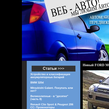
Новый FORD MO
Статьи
>>>
Устройство и классификация
аккумуляторных батарей
BMW 320d
Mitsubishi Galant. Покупать или
нет?
Великолепные - в "десятке"
(часть 8)
Renault Clio Sport & Peugeot 206
CC: Провокаторы