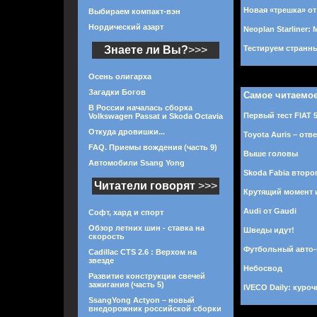
Новая «трешка» о
Выбираем компакт-вэн
Нордический азарт
Neoplan Starliner:
Знаете ли Вы?
>>>
Тестируем странны
Осень олигарха
Загадки Богов
Самое читаемо
В России началась сборка
Первый тест FIAT 
Volkswagen Passat и Skoda Octavia
Откуда дровишки...
Toyota Auris – отв
FAQ. Приемы вождения (часть 9)
Выше головы
Автомобили Ssang Yong
Skoda Fabia второ
Читатели говорят
>>>
Крутящий момент 
Audi от Gaudi
Софт, хард и спорт
Обзор летних шин - ставка на
Шведы идут!
скорость
Футбольный авто
Cadillac CTS 2.6 : Верхом на
звезде
Небосвод
Развитие конструкции свечей
зажигания (часть 5)
IVECO Daily: куро
SsangYong Actyon – новый
внедорожник российской сборки