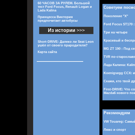
60 ЧАСОВ ЗА РУЛЕМ. Большой
тест Ford Focus, Renault Logan и
Советуем посм
Lada Kalina
Поколение "Х"
Принцесса Виктория
предпочитает автобусы
Ford Focus ST170 
Из истории
>>>
Три на четыре
Красивый и бесп
Short-DRIVE: Далеко ли Seat Leon
ушёл от своего прародителя?
MG ZT 190 : Под с
Карта сайта
TVR по-старослав
Лада Калина: Kali
Koenigsegg CCX: 
Скажи, кто твой дру
First-DRIVE: Что 
Mazda6 нового по
Рекомендуем
VW Touareg: Самы
Люкс и спорт