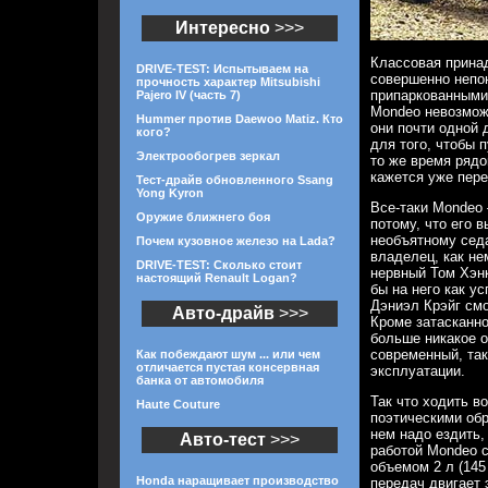
Интересно
>>>
Классовая прина
DRIVE-TEST: Испытываем на
совершенно непо
прочность характер Mitsubishi
припаркованными
Pajero IV (часть 7)
Mondeo невозможн
Hummer против Daewoo Matiz. Кто
они почти одной 
кого?
для того, чтобы 
Электрообогрев зеркал
то же время рядо
кажется уже пере
Тест-драйв обновленного Ssang
Yong Kyron
Все-таки Mondeo 
Оружие ближнего боя
потому, что его 
необъятному сед
Почем кузовное железо на Lada?
владелец, как не
DRIVE-TEST: Сколько стоит
нервный Том Хэн
настоящий Renault Logan?
бы на него как у
Дэниэл Крэйг смо
Авто-драйв
>>>
Кроме затасканно
больше никакое о
современный, так
Как побеждают шум ... или чем
отличается пустая консервная
эксплуатации.
банка от автомобиля
Так что ходить в
Haute Couture
поэтическими об
нем надо ездить,
Авто-тест
>>>
работой Mondeo с
объемом 2 л (145
Honda наращивает производство
передач двигает