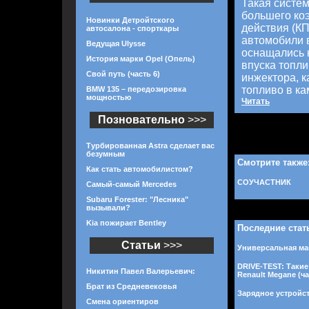
Такая систем
большего ко
Новинки Детройтского
действия (КП
автосалона - спорткары
автомобили 
Ведущая Ulysse
оснащались 
История марки Opel (Опель)
впуска топли
Свой путь (часть 6)
инжектора, 
топливо в ка
BMW 135 – передозировка
мощностью
Читать
Позновательно
>>>
Турбированная Astra сделает вас
безумным
Смотрите также
Как стать автомобилистом?
СОУЧАСТНИК
Самый-самый Mercedes
Subaru Forester: "Лесника"
вызывали?
Kia пожирает Bentley
Последние стат
Статьи
>>>
Универсальная маш
DRIVE-TEST: Такие
Никитин Павел Валерьевич:
Renault Megane (ча
Брат из Средневековья
Зарядное устройст
Смена ориентиров