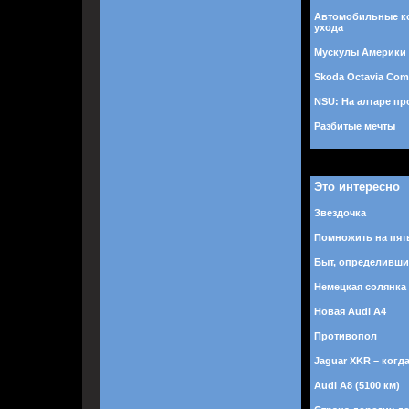
Автомобильные к
ухода
Мускулы Америки
Skoda Octavia Com
NSU: На алтаре пр
Разбитые мечты
Это интересно
Звездочка
Помножить на пят
Быт, определивши
Немецкая солянка
Новая Audi A4
Противопол
Jaguar XKR – когд
Audi A8 (5100 км)