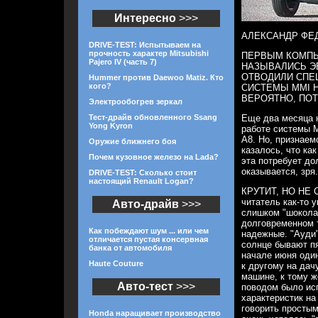
Интересно
>>>
АЛЕКСАНДР ФЕ
DRIVE-TEST: Испытываем на
прочность характер Mitsubishi
ПЕРВЫМ КОМПЬЮ
Pajero IV (часть 7)
НАЗЫВАЛИСЬ ЭВ
ОТВОДИЛИ СПЕ
Hummer против Daewoo Matiz. Кто
кого?
СИСТЕМЫ MMI 
ВЕРОЯТНО, ПО
Электрообогрев зеркал
Тест-драйв обновленного Ssang
Еще два месяца н
Yong Kyron
работе системы M
А8. Но, признаем
Оружие ближнего боя
казалось, что ка
Почем кузовное железо на Lada?
эта потребует до
оказывается, зря
DRIVE-TEST: Сколько стоит
настоящий Renault Logan?
КРУТИТ, НО НЕ 
читатель как-то у
Авто-драйв
>>>
слишком "шокола
долговременном 
Как побеждают шум ... или чем
надежные. "Ауди"
отличается пустая консервная
солнце бывают пя
банка от автомобиля
начале июня оди
Haute Couture
к другому на дач
машине, к тому ж
Авто-тест
>>>
поводом было ис
характеристик на
говорить простым
Honda наращивает производство