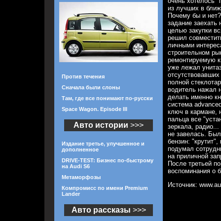
очень хотелось "
из лучших в бли
Почему бы и нет?
задание заехать 
целью закупки вс
решил совместит
личными интерес
строительном рын
ремонтируемую кв
уже лежал унитаз,
отсутствовавших 
Против течения
полной стеклотар
Сначала были слоны
водитель нажал на
делать именно кн
Там, где все понимают по-русски
система advanced
Space Wagon. Episode III
ключ в кармане, 
пальца все "уста
Авто истории
>>>
зеркала, радио..
не завелась. Был
бензин: "крутит",
Издание третье, улучшенное и
подумал сотрудни
дополненное
на приличной зап
DRIVE-TEST: Бизнес по-быстрому
После третьей п
на Audi S6
воспоминания о б
Метаморфозы
Источник: www.au
Компромисс по имени Premium
Lander
Авто рассказы
>>>