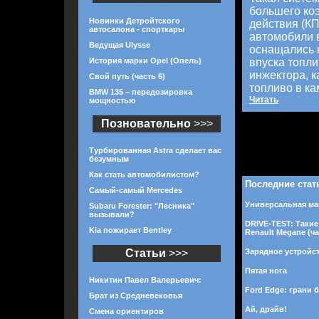
большего ко
Новинки Детройтского
действия (КП
автосалона - спорткары
автомобили 
Ведущая Ulysse
оснащались 
История марки Opel (Опель)
впуска топли
инжектора, 
Свой путь (часть 6)
топливо в ка
BMW 135 – передозировка
Читать
мощностью
Позновательно
>>>
Турбированная Astra сделает вас
безумным
Как стать автомобилистом?
Последние стат
Самый-самый Mercedes
Универсальная маш
Subaru Forester: "Лесника"
вызывали?
DRIVE-TEST: Такие
Kia пожирает Bentley
Renault Megane (ча
Статьи
>>>
Зарядное устройст
Пятая нога
Никитин Павел Валерьевич:
Ford Edge: грани б
Брат из Средневековья
Ай, драйв!
Смена ориентиров