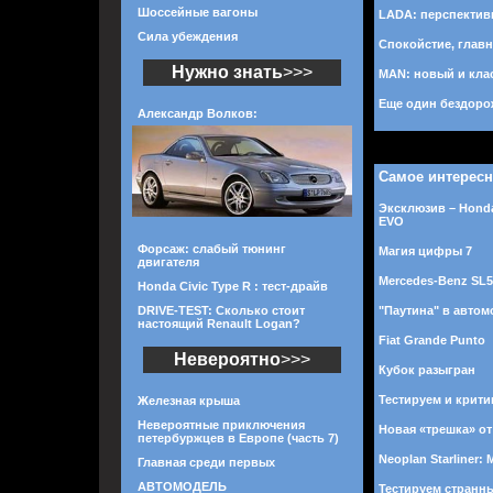
Шоссейные вагоны
LADA: перспектив
Сила убеждения
Спокойстие, главн
Нужно знать
>>>
MAN: новый и кла
Еще один бездоро
Александр Волков:
Самое интерес
Эксклюзив – Honda
EVO
Форсаж: слабый тюнинг
Магия цифры 7
двигателя
Mercedes-Benz SL
Honda Civic Type R : тест-драйв
DRIVE-TEST: Сколько стоит
"Паутина" в авто
настоящий Renault Logan?
Fiat Grande Punto
Невероятно
>>>
Кубок разыгран
Тестируем и крити
Железная крыша
Невероятные приключения
Новая «трешка» о
петербуржцев в Европе (часть 7)
Neoplan Starliner:
Главная среди первых
АВТОМОДЕЛЬ
Тестируем странны