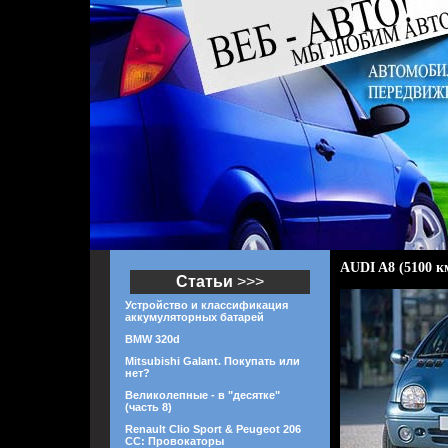
AUDI A8 (5100 к
Статьи
>>>
Устройство и классификация
аккумуляторных батарей
BMW 320d
Mitsubishi Galant. Покупать или
нет?
Великолепные - в "десятке"
(часть 8)
Renault Clio Sport & Peugeot 206
CC: Провокаторы