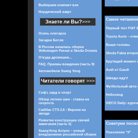
Выбираем компакт-вэн
Нордический азарт
Самое читаемо
Знаете ли Вы?
>>>
Первый тест FIAT 
Осень олигарха
Toyota Auris – отв
Загадки Богов
Выше головы
В России началась сборка
Volkswagen Passat и Skoda Octavia
Skoda Fabia второ
Откуда дровишки...
Крутящий момент 
FAQ. Приемы вождения (часть 9)
Audi от Gaudi
Автомобили Ssang Yong
Шведы идут!
Читатели говорят
>>>
Футбольный авто
Софт, хард и спорт
Небосвод
Обзор летних шин - ставка на
скорость
IVECO Daily: куро
Cadillac CTS 2.6 : Верхом на
звезде
Развитие конструкции свечей
Советуем посм
зажигания (часть 5)
SsangYong Actyon – новый
Поколение "Х"
внедорожник российской сборки