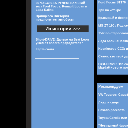
Ford Focus ST170 
60 ЧАСОВ ЗА РУЛЕМ. Большой
тест Ford Focus, Renault Logan и
Lada Kalina
Три на четыре
Принцесса Виктория
Красивый и бесп
предпочитает автобусы
MG ZT 190 : Под с
Из истории
>>>
TVR по-старослав
Short-DRIVE: Далеко ли Seat Leon
Лада Калина: Kali
ушёл от своего прародителя?
Koenigsegg CCX: 
Карта сайта
Скажи, кто твой дру
First-DRIVE: Что 
Mazda6 нового по
Рекомендуем
VW Touareg: Самы
Люкс и спорт
Начало рассвета
Toyota Corolla или
"Невидимый фрон