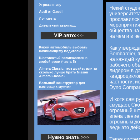
Угроза снизу
Некий студен
Audi от Gaudi
университета
Луч света
прославился 
мероприятия
Дизельный авангард
общества на 
VIP авто
>>>
на чем и в че
Какой автомобиль выбрать
Как утвержд
начинающему водителю?
Bombardier, 
Шестисотый великолепен в
на каждый к
любой роли (часть 5)
рабочего объ
Almera Classic, тест драйв: или за
лидером в д
сколько лучше брать Nissan
квадроциклов
Almera Classic?
частности, 
Большой конструктор для
настоящих мужчин
Dyno Compari
И хотя сам р
смущает. Ско
огромный шт
впечатление 
огромным до
ведь это дейс
Нужно знать
>>>
Такая систем